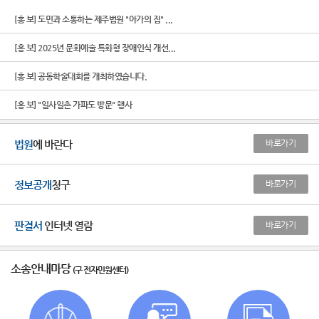
[홍 보] 도민과 소통하는 제주법원 "아가의 집" ...
[홍 보] 2025년 문화예술 특화형 장애인식 개선...
[홍 보] 공동학술대회를 개최하였습니다.
[홍 보] "일사일촌 가파도 방문" 행사
법원
에 바란다
바로가기
정보공개
청구
바로가기
판결서
인터넷 열람
바로가기
소송안내마당
(구 전자민원센터)