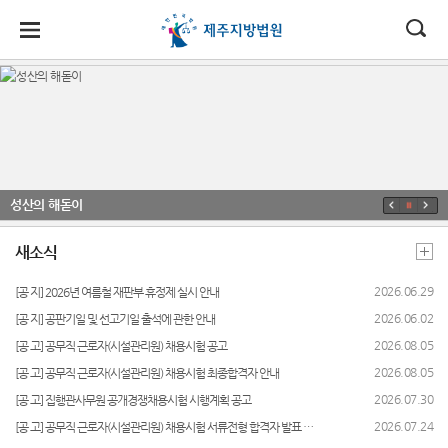
대
소
나
법
한
송
홀
법원
소식
민원
정보
소통
원
소개
소
민
안
로
소
새소식
민원안
사건검
법원에
식
개
법원장
내
색
바란다
민
국
내
소
우리법
인사말
원
성산의 해돋이
원 주요
법률상
판결서
칭찬합
정
법
마
송
연혁
판결
담안내
사본 제
니다
보
공신청
새소식
소
원
당
조직 및
제주사
개인회
아이디
통
전화번
랑
생파산
어 공모
(구
2026.06.29
[공 지] 2026년 여름철 재판부 휴정제 실시 안내
호
상담 안
판결서
법원게
행동강
2026.06.02
[공 지] 공판기일 및 선고기일 출석에 관한 안내
내
인터넷
전
재판개
시판
령위반
열람
2026.08.05
[공 고] 공무직 근로자(시설관리원) 채용시험 공고
정 및 법
자주묻
신고상
자
2026.08.05
[공 고] 공무직 근로자(시설관리원) 채용시험 최종합격자 안내
정리회
정안내
는질문
담
사
민
각급법
2026.07.30
[공 고] 집행관사무원 공개경쟁채용시험 시행계획 공고
관할구
M&A
유관기
법원견
원안내
2026.07.24
[공 고] 공무직 근로자(시설관리원) 채용시험 서류전형 합격자 발표 및 면접시험 안내 공고
원
역
안내
관안내
학