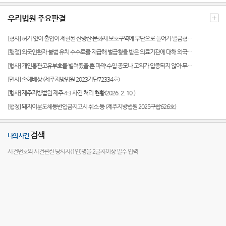
센
서귀포
E-mail
생활속
정보공
우리법원 주요판결
시법원
Club
의 계약
개
터)
서
등기과/
[형사] 허가 없이 출입이 제한된 산방산 문화재 보호구역에 무단으로 들어가 벌금형을 선고 받은 사건 (제주지방법원 2025고정378호)
소
장애인·
[행정] 외국인환자 불법 유치 수수료를 지급해 벌금형을 받은 의료기관에 대해 외국인환자 유치기관 등록취소 처분이 정당하다고 판단한 사건(제주지방법원 2025구합691호)
외국인·
청사안
[형사] 개인통관고유부호를 빌려줬을 뿐 마약 수입 공모나 고의가 입증되지 않아 무죄가 선고된 사안 (제주지방법원 2025고합394호)
북한이
내
탈주민
[민사] 손해배상 (제주지방법원 2023가단72334호)
등 지원
[형사] 제주지방법원 제주 4·3 사건 처리 현황(2026. 2. 10.)
찾아오
을 위한
시는길
[행정] 돼지이분도체등반입금지고시 취소 등 (제주지방법원 2025구합626호)
우선지
원센터
검색
나의 사건
재판기
록열람
사건번호와 사건관련 당사자(1인)명을 2글자이상 필수 입력
복사예
약