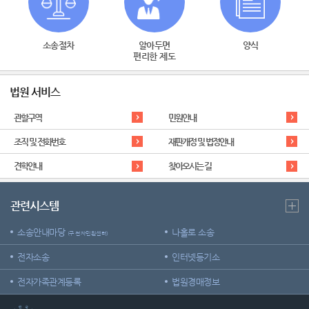
소송절차
알아두면
양식
편리한 제도
법원 서비스
관할구역
민원안내
조직 및 전화번호
재판개정 및 법정안내
견학안내
찾아오시는 길
관련시스템
소송안내마당
나홀로 소송
(구 전자민원센터)
전자소송
인터넷등기소
전자가족관계등록
법원경매정보