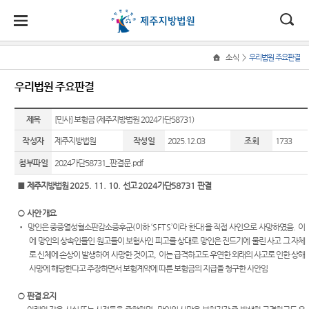
대
소
나
>
소식
우리법원 주요판결
Home
법
한
송
홀
법원
소식
민원
정보
소통
우리법원 주요판결
원
소개
소
민
안
로
소
새소식
민원안
사건검
법원에
식
개
제목
법원장
내
색
바란다
[민사] 보험금 (제주지방법원 2024가단58731)
민
국
내
소
우리법
인사말
원
작성자
제주지방법원
작성일
2025.12.03
조회
1733
원 주요
법률상
판결서
칭찬합
정
법
마
송
연혁
판결
담안내
사본 제
니다
보
첨부파일
2024가단58731_판결문.pdf
공신청
소
원
당
조직 및
제주사
개인회
아이디
■
제주지방법원
2025. 11. 10.
선고
2024
가단
58731
판결
통
전화번
랑
생파산
어 공모
(구
호
상담 안
판결서
○
사안 개요
법원게
행동강
내
인터넷
전
•
망인은 중증열성혈소판감소증후군
(
이하
‘SFTS’
이라 한다
)
을 직접 사인으로 사망하였음
.
이
재판개
시판
령위반
열람
에 망인의 상속인들인 원고들이 보험사인 피고를 상대로 망인은 진드기에 물린 사고 그 자체
정 및 법
자주묻
신고상
자
로 신체에 손상이 발생하여 사망한 것이고
,
이는 급격하고도 우연한 외래의 사고로 인한 상해
정리회
정안내
는질문
담
사망에 해당한다고 주장하면서 보험계약에 따른 보험금의 지급을 청구한 사안임
사
민
각급법
관할구
M&A
유관기
법원견
원안내
○
판결 요지
원
역
안내
관안내
학