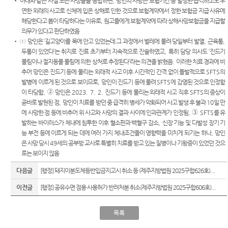
•
아래와 같은 사실 또는 사정들을 종합하면
,
망인의 사망은 보험기간 중 발생한 급격하고도 우
센
서귀포
E-mail
생활속
정보공
연한 외래의 사고로 신체에 입은 상해로 인한 것으로 보험계약에서 정한 보험금 지급 사유에
시법원
Club
의 계약
개
해당한다고 봄이 타당하다는 이유로
,
원고들에게 보험계약에 따라 상해사망보험금을 지급할
터)
서
의무가 있다고 판단하였음
등기과/
•
①
망인은
‘
길고양이를 목에 안고 있었는데 그 과정에서 벌레에 물려 당일부터 발열
,
근육통
,
소
장애인·
두통이 있었다
’
는 취지로 진료 초기부터 지속적으로 진술하였고
,
특히 담당 의사도
‘
진드기
외국인·
물림이나 절지동물 물림에 의한 상처로 추정된다
’
라는 의견을 밝혔음
.
이러한 치료 경과에 비
청사안
북한이
추어 망인은 진드기 등에 물리는 외래적 사고 이후 시간적인 간격 없이 돌발적으로
SFTS
의
내
탈주민
발병에 이르게 된 것으로 보이므로
,
망인이 진드기 등에 물려
SFTS
에 감염된 것으로 인정함
등 지원
이 타당함
,
➁
망인은
2023. 7. 2.
진드기 등에 물리는 외래적 사고 직후
SFTS
의 증상이
찾아오
을 위한
곧바로 발현된 점
,
망인이 치료를 받던 중 급격히 병세가 악화되어 사고 발생 후 불과
10
일 만
시는길
우선지
에 사망한 점 등에 비추어 위
사고와 사망의 결과 사이에 인과관계가 인정됨
,
➂
SFTS
를 유
원센터
발하는 바이러스가 체내에 침투한 이후 혈소판과 백혈구 감소
,
신장 기능 및 다발성 장기 기
능 부전 등에 이르게 되는 데에 여러 가지 체내조건들이 영향력을 미치게 되기는 하나
,
망인
재판기
은 사망 당시
49
세의 공부방 교사로 특별히 치료를 받고 있는 질병이나 기왕증이 있었던 것으
록열람
로는 보이지 않음
복사예
약
다음글
[행정] 돼지이분도체등반입금지고시 취소 등 (제주지방법원 2025구합626호)...
이전글
[행정] 공유수면 점용·사용허가 반려처분 취소(제주지방법원 2025구합606호)...
목록