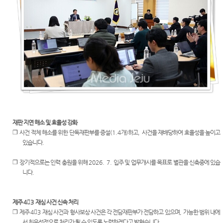
센
서귀포
E-mail
생활속
정보공
시법원
Club
의 계약
개
터)
서
등기과/
소
장애인·
외국인·
청사안
북한이
내
탈주민
등 지원
찾아오
을 위한
시는길
우선지
원센터
재판 지연 해소 및 효율성 강화
❐
사건 적체 해소를 위한 단독재판부를 증설
(1.4
개
)
하고
,
사건을 재배당하여 효율성을 높이고
재판기
있습니다
.
록열람
복사예
❐
장기적으로는 인력 충원을 위해
2026. 7.
입주 및 업무개시를 목표로 별관을 신축중에 있습
약
니다
.
제주
4

3
재심 사건 신속 처리
❐
제주
4

3
재심 사건과 형사보상 사건은 각 전담재판부가 전담하고 있으며
,
가능한 범위 내에
서 최우선적으로 처리가 될 수 있도록 노력하겠다고 밝혔습니다
.