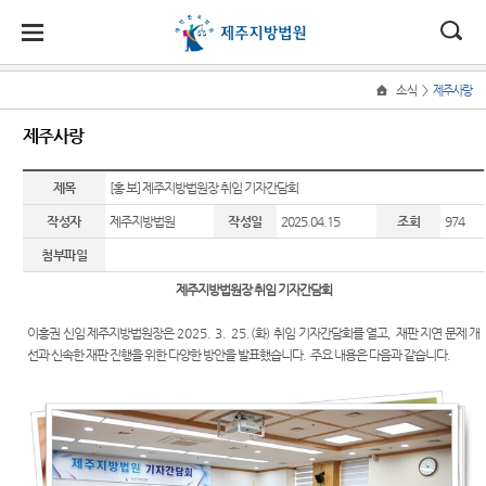
대
소
나
>
소식
제주사랑
Home
법
한
송
홀
법원
소식
민원
정보
소통
제주사랑
원
소개
소
민
안
로
소
새소식
민원안
사건검
법원에
식
개
법원장
내
색
바란다
제목
[홍 보] 제주지방법원장 취임 기자간담회
민
국
내
소
우리법
인사말
원
작성자
제주지방법원
작성일
2025.04.15
조회
974
원 주요
법률상
판결서
칭찬합
정
법
마
송
연혁
판결
담안내
사본 제
니다
보
첨부파일
공신청
소
원
당
조직 및
제주사
개인회
아이디
제주지방법원장 취임 기자간담회
통
전화번
랑
생파산
어 공모
(구
호
상담 안
판결서
이흥권 신임 제주지방법원장은
2025. 3. 25.(
화
)
취임 기자간담회를 열고
,
재판 지연 문제 개
법원게
행동강
내
인터넷
전
선과 신속한 재판 진행을 위한 다양한 방안을 발표했습니다
.
주요 내용은 다음과 같습니다
.
재판개
시판
령위반
열람
정 및 법
자주묻
신고상
자
정리회
정안내
는질문
담
사
민
각급법
관할구
M&A
유관기
법원견
원안내
원
역
안내
관안내
학