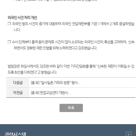
외국인 사건 처리 개선
❐
외국인 범죄 사건의 증가에 대응하여 외국인 전담재판부를 기존
1
개에서
2
개로 증설하였습
니다
.
❐
수사 단계부터 통역 등의 문제로 시간이 많이 소요되는 외국인 사건의 특성을 고려하여
,
신속
하면서도 정확한 재판 진행을 위해 노력하겠다고 강조했습니다
.
법원장은 취임사에서도 강조한 바와 같이 이번 기자간담회를 통해
“
신속한 재판이 이뤄질 수 있
도록 최선을 다하겠다
”
고 밝혔습니다
.
다음글
[홍 보] "일사일촌 가파도 방문" 행사...
이전글
[홍 보] 면접교섭센터 개원식...
목록
관련시스템