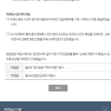
외국인 사건 처리 개선
❐
외국인 범죄 사건의 증가에 대응하여 외국인 전담재판부를 기존
1
개에서
2
개로 증설하였습
니다
.
❐
수사 단계부터 통역 등의 문제로 시간이 많이 소요되는 외국인 사건의 특성을 고려하여
,
신속
하면서도 정확한 재판 진행을 위해 노력하겠다고 강조했습니다
.
법원장은 취임사에서도 강조한 바와 같이 이번 기자간담회를 통해
“
신속한 재판이 이뤄질 수 있
도록 최선을 다하겠다
”
고 밝혔습니다
.
다음글
[홍 보] "일사일촌 가파도 방문" 행사...
이전글
[홍 보] 면접교섭센터 개원식...
목록
관련시스템