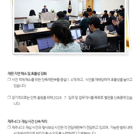
센
서귀포
E-mail
생활속
정보공
시법원
Club
의 계약
개
터)
서
등기과/
소
장애인·
외국인·
청사안
북한이
내
탈주민
등 지원
찾아오
을 위한
시는길
우선지
원센터
재판 지연 해소 및 효율성 강화
❐
사건 적체 해소를 위한 단독재판부를 증설
(1.4
개
)
하고
,
사건을 재배당하여 효율성을 높이고
재판기
있습니다
.
록열람
복사예
❐
장기적으로는 인력 충원을 위해
2026. 7.
입주 및 업무개시를 목표로 별관을 신축중에 있습
약
니다
.
제주
4

3
재심 사건 신속 처리
❐
제주
4

3
재심 사건과 형사보상 사건은 각 전담재판부가 전담하고 있으며
,
가능한 범위 내에
서 최우선적으로 처리가 될 수 있도록 노력하겠다고 밝혔습니다
.