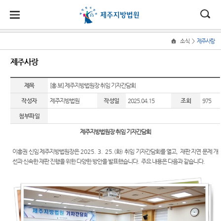
대
소
나
>
소식
제주사랑
Home
법
한
송
홀
법원
소식
민원
정보
소통
제주사랑
원
소개
소
민
안
로
소
새소식
민원안
사건검
법원에
식
개
법원장
내
색
바란다
제목
[홍 보] 제주지방법원장 취임 기자간담회
민
국
내
소
우리법
인사말
원
작성자
제주지방법원
작성일
2025.04.15
조회
975
원 주요
법률상
판결서
칭찬합
정
법
마
송
연혁
판결
담안내
사본 제
니다
보
첨부파일
공신청
소
원
당
조직 및
제주사
개인회
아이디
제주지방법원장 취임 기자간담회
통
전화번
랑
생파산
어 공모
(구
호
상담 안
판결서
이흥권 신임 제주지방법원장은
2025. 3. 25.(
화
)
취임 기자간담회를 열고
,
재판 지연 문제 개
법원게
행동강
내
인터넷
전
선과 신속한 재판 진행을 위한 다양한 방안을 발표했습니다
.
주요 내용은 다음과 같습니다
.
재판개
시판
령위반
열람
정 및 법
자주묻
신고상
자
정리회
정안내
는질문
담
사
민
각급법
관할구
M&A
유관기
법원견
원안내
원
역
안내
관안내
학